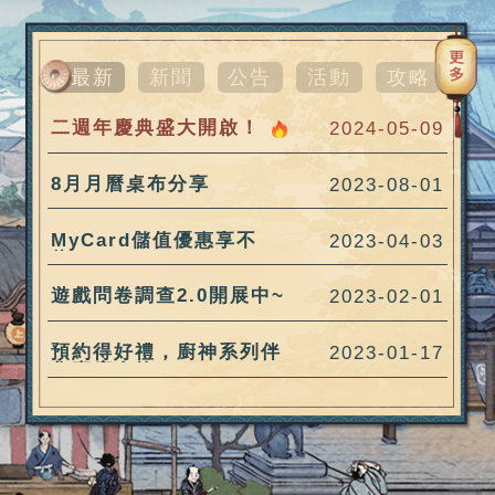
最新
新聞
公告
活動
攻略
二週年慶典盛大開啟！
2024-05-09
8月月曆桌布分享
2023-08-01
MyCard儲值優惠享不
2023-04-03
停！
遊戲問卷調查2.0開展中~
2023-02-01
預約得好禮，廚神系列伴
2023-01-17
您喜度春節！